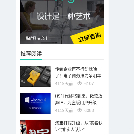
技
是
推荐阅读
传统企业再不行动就晚
了！电子商务法力争明年
4119天前
6107
H5时代终将到来，微软放
弃IE，为盗版用户升级
4119天前
6083
淘宝打假升级，从“实名认
证”到“实人认证”